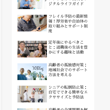
ジタルライフガイド
フレイル予防の最新情
報！厚労省や自治体の
取り組みとサポート制
度
定年後にやるべきこ
と：退職後の生活を豊
かにする趣味と活動
高齢者の孤独感対策：
地域社会でのサポート
方法を考える
シニアの転倒防止策：
自宅でできる簡単なエ
クササイズと予防法
高齢者の介護問題を解