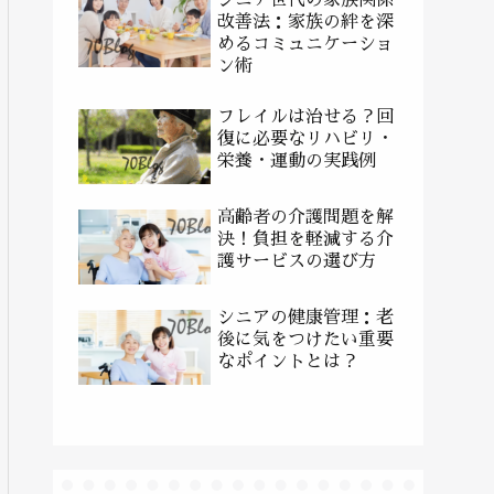
改善法：家族の絆を深
めるコミュニケーショ
ン術
フレイルは治せる？回
復に必要なリハビリ・
栄養・運動の実践例
高齢者の介護問題を解
決！負担を軽減する介
護サービスの選び方
シニアの健康管理：老
後に気をつけたい重要
なポイントとは？