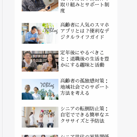
取り組みとサポート制
度
高齢者に人気のスマホ
アプリとは？便利なデ
ジタルライフガイド
定年後にやるべきこ
と：退職後の生活を豊
かにする趣味と活動
高齢者の孤独感対策：
地域社会でのサポート
方法を考える
シニアの転倒防止策：
自宅でできる簡単なエ
クササイズと予防法
シニア世代の家族関係