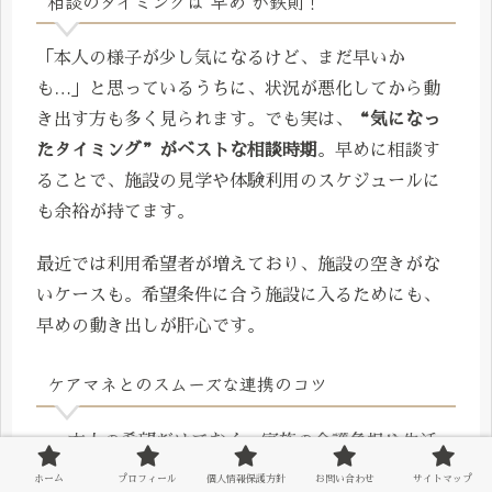
相談のタイミングは“早め”が鉄則！
「本人の様子が少し気になるけど、まだ早いか
も…」と思っているうちに、状況が悪化してから動
き出す方も多く見られます。でも実は、
“気になっ
たタイミング”がベストな相談時期
。早めに相談す
ることで、施設の見学や体験利用のスケジュールに
も余裕が持てます。
最近では利用希望者が増えており、施設の空きがな
いケースも。希望条件に合う施設に入るためにも、
早めの動き出しが肝心です。
ケアマネとのスムーズな連携のコツ
本人の希望だけでなく、家族の介護負担や生活
状況も正直に伝える
ホーム
プロフィール
個人情報保護方針
お問い合わせ
サイトマップ