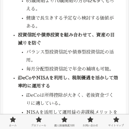
65歳開始より70歳開始の方が42%多くもら
える。
健康で長生きする予定なら検討する価値が
ある。
投資信託や債券投資を組み合わせて、資産の目
減りを防ぐ
バランス型投資信託や債券型投資信託の活
用。
毎月分配型投資信託で年金の補填も可能。
iDeCoやNISAを利用し、税制優遇を活かして効
率的に運用する
iDeCoは所得控除が大きく、老後資金づく
りに適している。
NISAを活用して運用益の非課税メリットを
享受。
ホーム
プロフィール
個人情報保護方針
お問い合わせ
サイトマップ