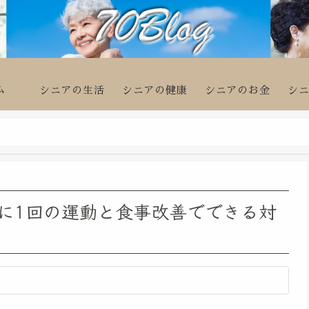
ム
シニアの生活
シニアの健康
シニアのお金
シ
に1回の運動と食事改善でできる対