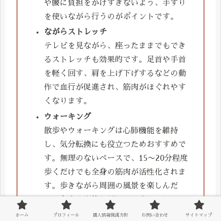
や腰に負担をかけすぎないよう、手すり
を使いながら行うのがポイントです。
ながらストレッチ
テレビを見ながら、座ったままでもでき
るストレッチも効果的です。足首や手首
を軽く回す、肩を上げ下げするなどの動
作で血行が促進され、筋肉がほぐれやす
くなります。
ウォーキング
散歩やウォーキングは心肺機能を維持
し、気分転換にも役立つためおすすめで
す。無理のないペースで、15〜20分程度
歩くだけでも全身の筋肉が活性化されま
す。歩きながら周囲の風景を楽しんだ
り、友人や家族と話したりすることで、
気分もリフレッシュされます。
ホーム
プロフィール
個人情報保護方針
お問い合わせ
サイトマップ