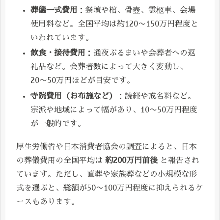
葬儀一式費用
：祭壇や棺、骨壺、霊柩車、会場
使用料など。全国平均は約120〜150万円程度と
いわれています。
飲食・接待費用
：通夜ぶるまいや会葬者への返
礼品など。会葬者数によって大きく変動し、
20〜50万円ほどが目安です。
寺院費用（お布施など）
：読経や戒名料など。
宗派や地域によって幅があり、10〜50万円程度
が一般的です。
厚生労働省や日本消費者協会の調査によると、日本
の葬儀費用の全国平均は
約200万円前後
と報告され
ています。ただし、直葬や家族葬などの小規模な形
式を選ぶと、総額が50〜100万円程度に抑えられるケ
ースもあります。