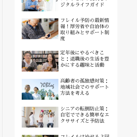
ジタルライフガイド
フレイル予防の最新情
報！厚労省や自治体の
取り組みとサポート制
度
定年後にやるべきこ
と：退職後の生活を豊
かにする趣味と活動
高齢者の孤独感対策：
地域社会でのサポート
方法を考える
シニアの転倒防止策：
自宅でできる簡単なエ
クササイズと予防法
フレイルは治せる？回