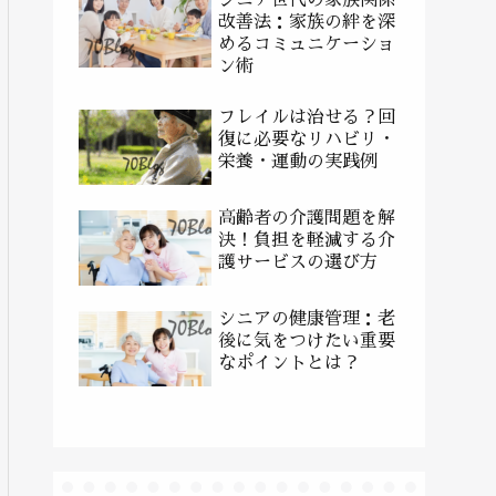
改善法：家族の絆を深
めるコミュニケーショ
ン術
フレイルは治せる？回
復に必要なリハビリ・
栄養・運動の実践例
高齢者の介護問題を解
決！負担を軽減する介
護サービスの選び方
シニアの健康管理：老
後に気をつけたい重要
なポイントとは？