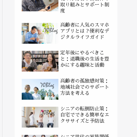
取り組みとサポート制
度
高齢者に人気のスマホ
アプリとは？便利なデ
ジタルライフガイド
定年後にやるべきこ
と：退職後の生活を豊
かにする趣味と活動
高齢者の孤独感対策：
地域社会でのサポート
方法を考える
シニアの転倒防止策：
自宅でできる簡単なエ
クササイズと予防法
シニア世代の家族関係