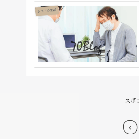
シニアの生活
スポ
前